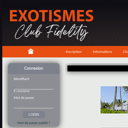
Inscription
Informations
Cha
Connexion
Identifiant
8 caractères
Mot de passe
Mot de passe oublié ?