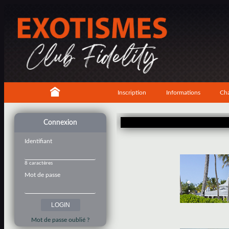
Inscription
Informations
Cha
Connexion
Identifiant
8 caractères
Mot de passe
Mot de passe oublié ?