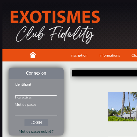
Inscription
Informations
Cha
Connexion
Identifiant
8 caractères
Mot de passe
Mot de passe oublié ?