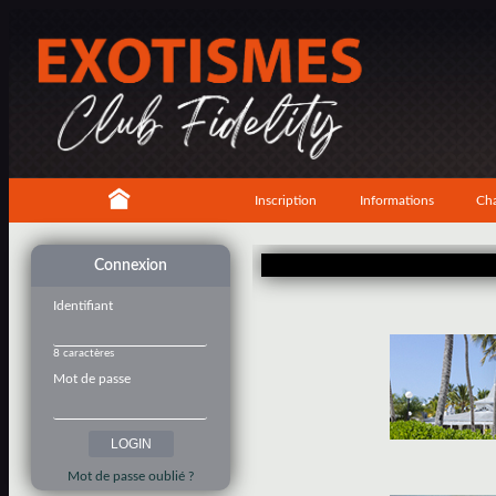
Inscription
Informations
Cha
Connexion
Identifiant
8 caractères
Mot de passe
Mot de passe oublié ?