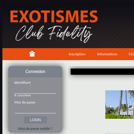
Inscription
Informations
Cha
Connexion
Identifiant
8 caractères
Mot de passe
Mot de passe oublié ?