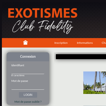
Inscription
Informations
Cha
Connexion
Identifiant
8 caractères
Mot de passe
Mot de passe oublié ?