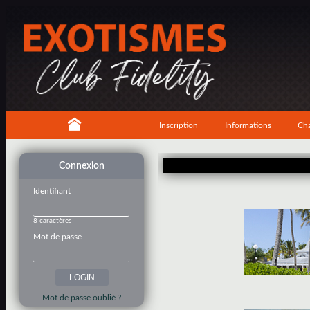
Inscription
Informations
Cha
Connexion
Identifiant
8 caractères
Mot de passe
Mot de passe oublié ?