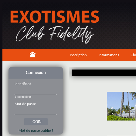
Inscription
Informations
Cha
Connexion
Identifiant
8 caractères
Mot de passe
Mot de passe oublié ?