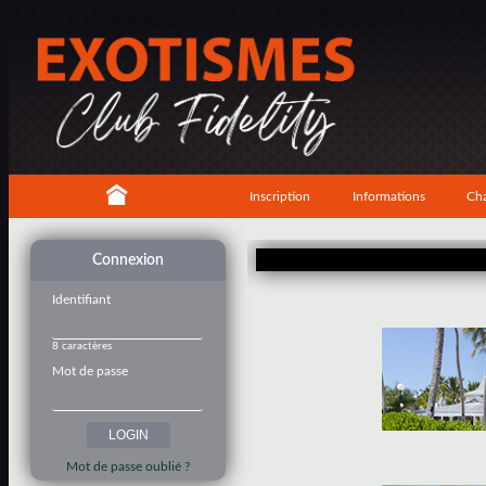
Inscription
Informations
Cha
Connexion
Identifiant
8 caractères
Mot de passe
Mot de passe oublié ?