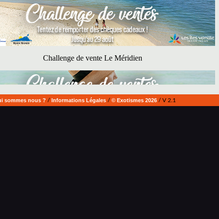
i sommes nous ?
/
Informations Légales
/
© Exotismes 2026
/ V 2.1