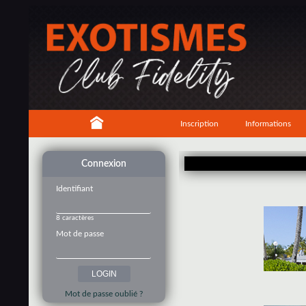
Inscription
Informations
Connexion
Identifiant
8 caractères
Mot de passe
Mot de passe oublié ?