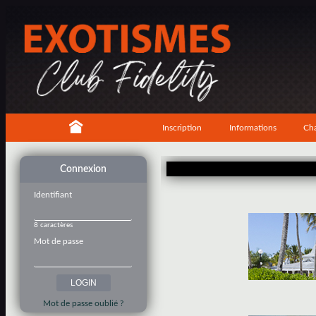
Inscription
Informations
Cha
Connexion
Identifiant
8 caractères
Mot de passe
Mot de passe oublié ?