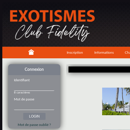
Inscription
Informations
Cha
Connexion
Identifiant
8 caractères
Mot de passe
Mot de passe oublié ?