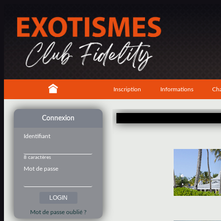
Inscription
Informations
Cha
Connexion
Identifiant
8 caractères
Mot de passe
Mot de passe oublié ?