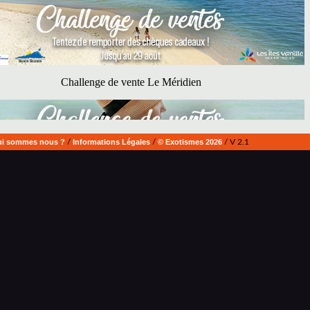
i sommes nous ?
/
Informations Légales
/
© Exotismes 2026
/ V 2.1