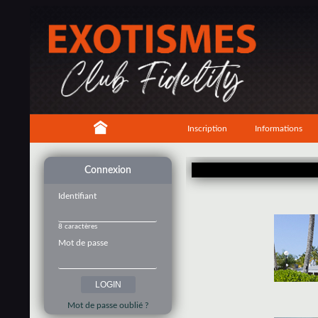
Inscription
Informations
Connexion
Identifiant
8 caractères
Mot de passe
Mot de passe oublié ?