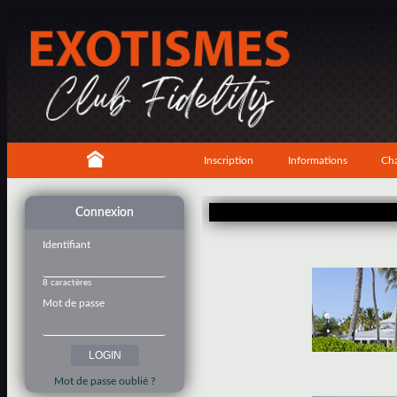
Inscription
Informations
Cha
Connexion
Identifiant
8 caractères
Mot de passe
Mot de passe oublié ?