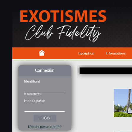
Inscription
Informations
Connexion
Identifiant
8 caractères
Mot de passe
Mot de passe oublié ?