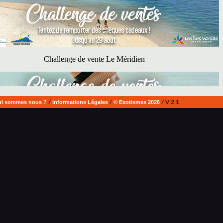
i sommes nous ?
/
Informations Légales
/
© Exotismes 2026
/ V 2.1