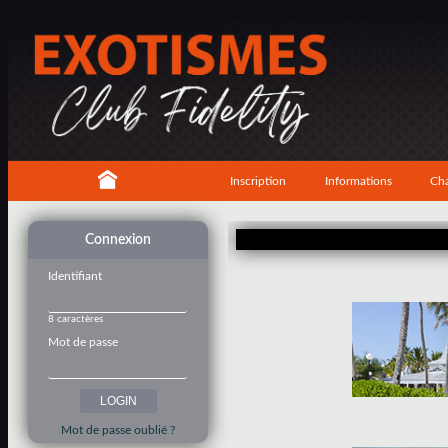
Inscription
Informations
Cha
Connexion
Identifiant
8 caractères
Mot de passe
Mot de passe oublié ?