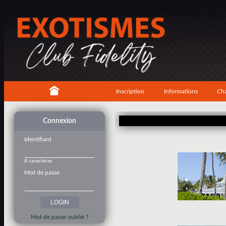
Inscription
Informations
Cha
Connexion
Identifiant
8 caractères
Mot de passe
Mot de passe oublié ?