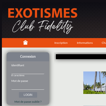
Inscription
Informations
Cha
Connexion
Identifiant
8 caractères
Mot de passe
Mot de passe oublié ?