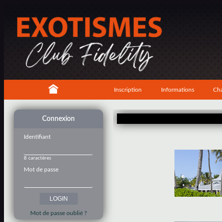
Inscription
Informations
Cha
Connexion
Identifiant
8 caractères
Mot de passe
Mot de passe oublié ?