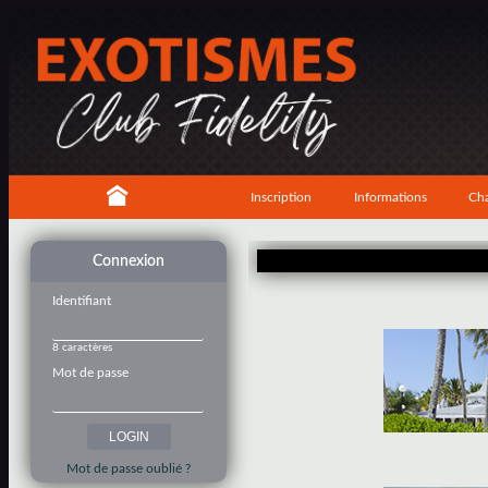
Inscription
Informations
Cha
Connexion
Identifiant
8 caractères
Mot de passe
Mot de passe oublié ?