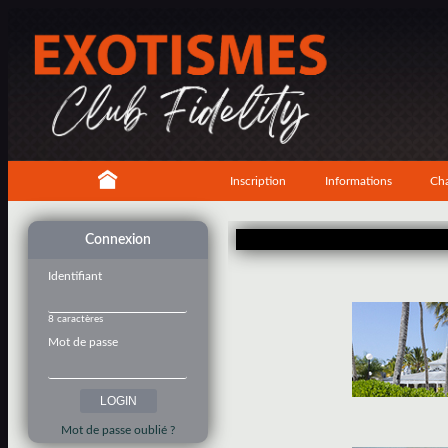
Inscription
Informations
Cha
Connexion
Identifiant
8 caractères
Mot de passe
Mot de passe oublié ?