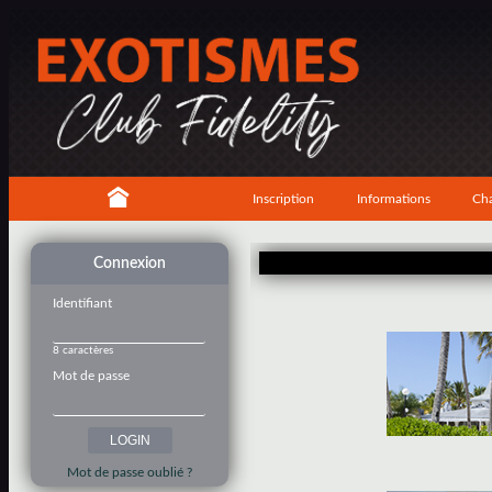
Inscription
Informations
Cha
Connexion
Identifiant
8 caractères
Mot de passe
Mot de passe oublié ?