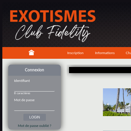
Inscription
Informations
Cha
Connexion
Identifiant
8 caractères
Mot de passe
Mot de passe oublié ?