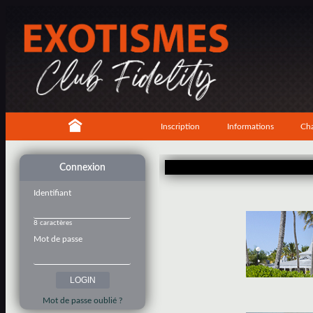
Inscription
Informations
Cha
Connexion
Identifiant
8 caractères
Mot de passe
Mot de passe oublié ?