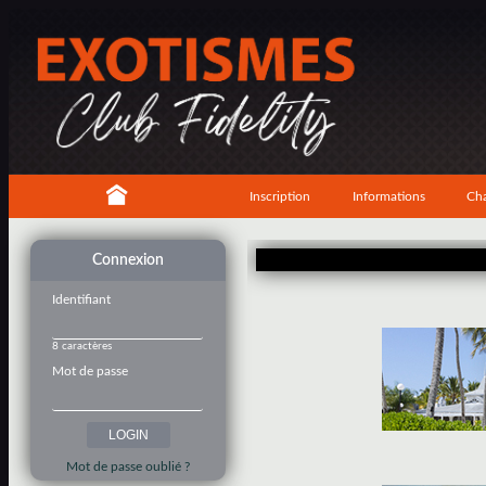
Inscription
Informations
Cha
Connexion
Identifiant
8 caractères
Mot de passe
Mot de passe oublié ?