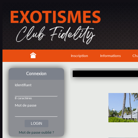
Inscription
Informations
Cha
Connexion
Identifiant
8 caractères
Mot de passe
Mot de passe oublié ?