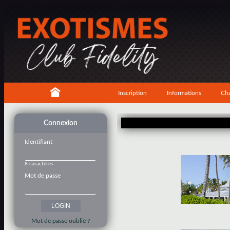
Inscription
Informations
Cha
Connexion
Identifiant
8 caractères
Mot de passe
Mot de passe oublié ?