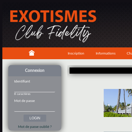
Inscription
Informations
Cha
Connexion
Identifiant
8 caractères
Mot de passe
Mot de passe oublié ?