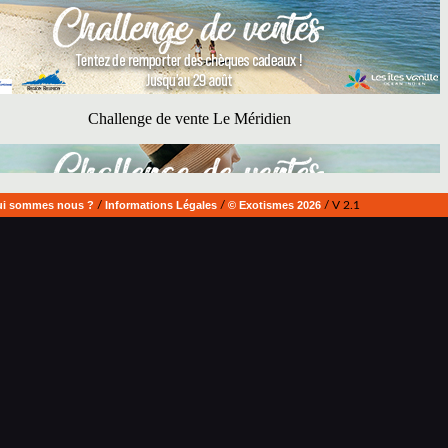
i sommes nous ?
/
Informations Légales
/
© Exotismes 2026
/ V 2.1