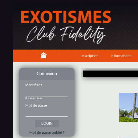
Inscription
Informations
Connexion
Identifiant
8 caractères
Mot de passe
Mot de passe oublié ?