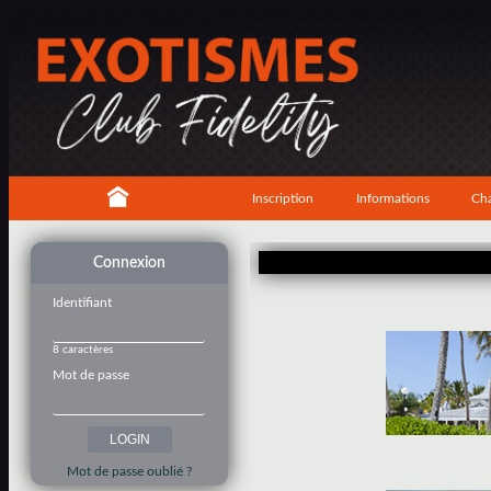
Inscription
Informations
Cha
Connexion
Identifiant
8 caractères
Mot de passe
Mot de passe oublié ?