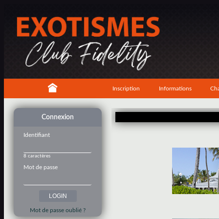
Inscription
Informations
Cha
Connexion
Identifiant
8 caractères
Mot de passe
Mot de passe oublié ?