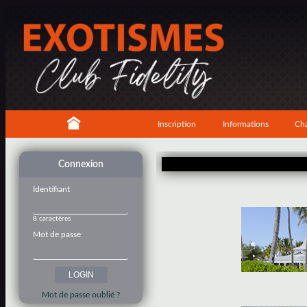
Inscription
Informations
Cha
Connexion
Identifiant
8 caractères
Mot de passe
Mot de passe oublié ?