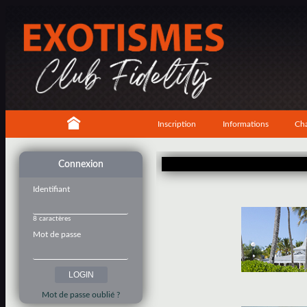
Inscription
Informations
Cha
Connexion
Identifiant
8 caractères
Mot de passe
Mot de passe oublié ?