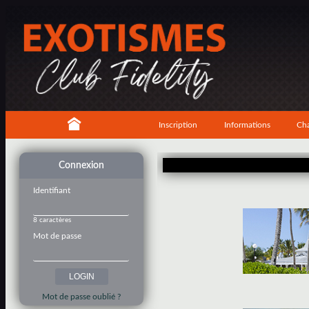
Inscription
Informations
Cha
Connexion
Identifiant
8 caractères
Mot de passe
Mot de passe oublié ?