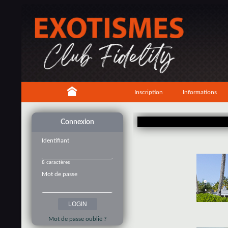
Inscription
Informations
Connexion
Identifiant
8 caractères
Mot de passe
Mot de passe oublié ?