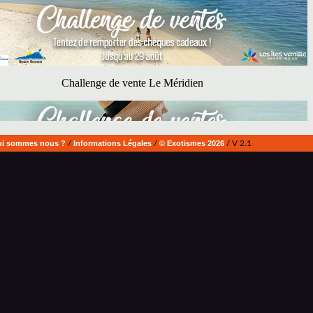
i sommes nous ?
/
Informations Légales
/
© Exotismes 2026
/ V 2.1