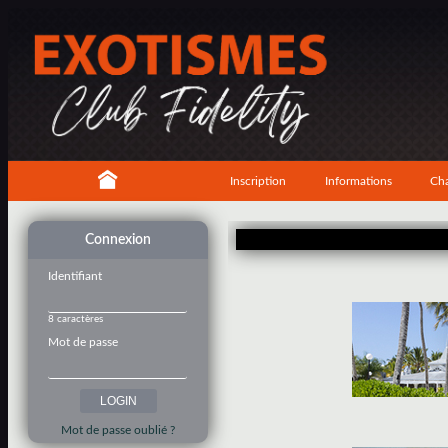
Inscription
Informations
Cha
Connexion
Identifiant
8 caractères
Mot de passe
Mot de passe oublié ?