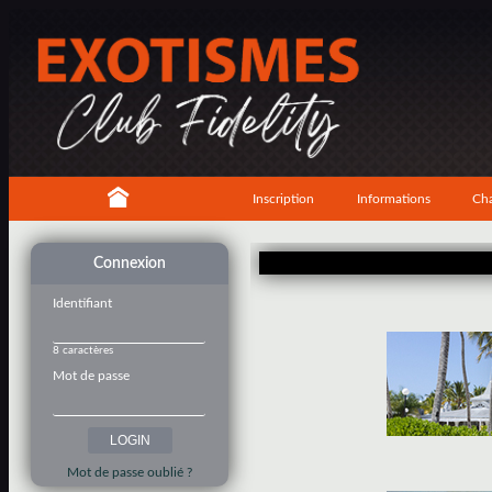
Inscription
Informations
Cha
Connexion
Identifiant
8 caractères
Mot de passe
Mot de passe oublié ?