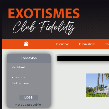
Inscription
Informations
Cha
Connexion
Identifiant
8 caractères
Mot de passe
Mot de passe oublié ?