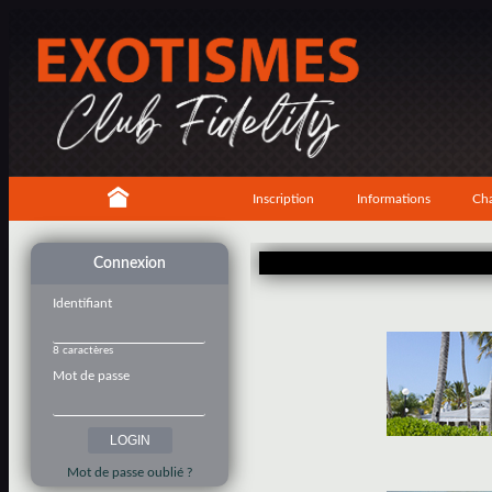
Inscription
Informations
Cha
Connexion
Identifiant
8 caractères
Mot de passe
Mot de passe oublié ?