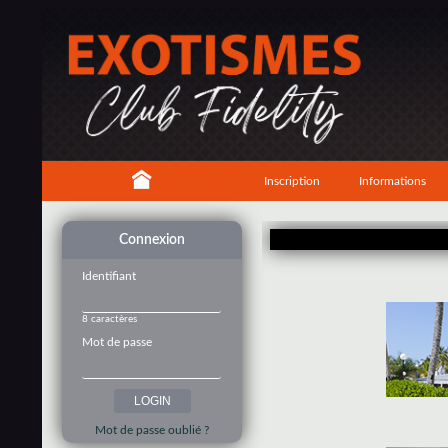
Inscription
Informations
Connexion
Identifiant
8 caractères
Mot de passe
Mot de passe oublié ?