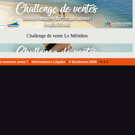
i sommes nous ?
/
Informations Légales
/
© Exotismes 2026
/ V 2.1