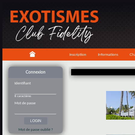
Inscription
Informations
Cha
Connexion
Identifiant
8 caractères
Mot de passe
Mot de passe oublié ?