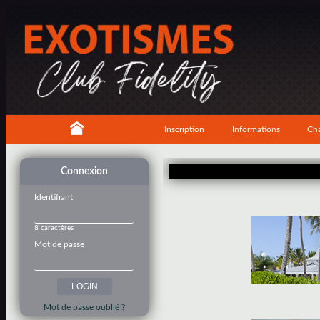
Inscription
Informations
Cha
Connexion
Identifiant
8 caractères
Mot de passe
Mot de passe oublié ?