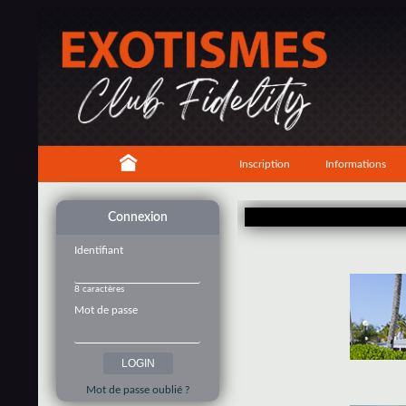
Inscription
Informations
Connexion
Identifiant
8 caractères
Mot de passe
Mot de passe oublié ?