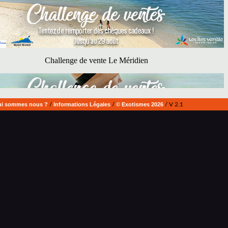
i sommes nous ?
/
Informations Légales
/
© Exotismes 2026
/ V 2.1