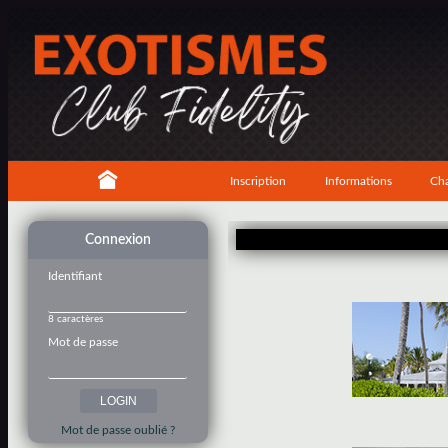
Inscription
Informations
Cha
Connexion
Identifiant
8 caractères
Mot de passe
Mot de passe oublié ?