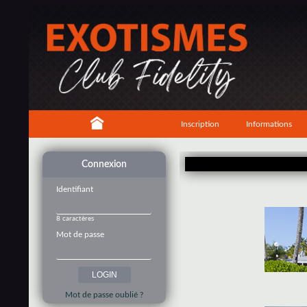
Inscription
Informations
Connexion
Identifiant
8 caractères
Mot de passe
Mot de passe oublié ?