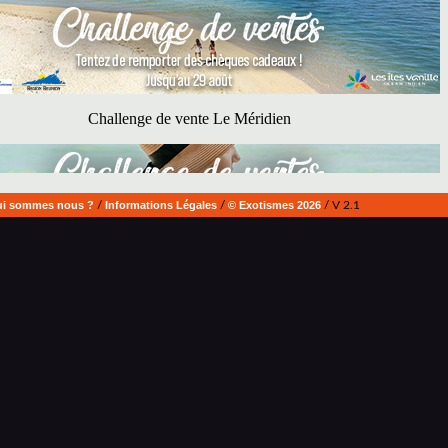
i sommes nous ?
/
Informations Légales
/
© Exotismes 2026
/ V 2.1