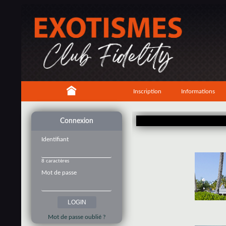
Inscription
Informations
Connexion
Identifiant
8 caractères
Mot de passe
Mot de passe oublié ?