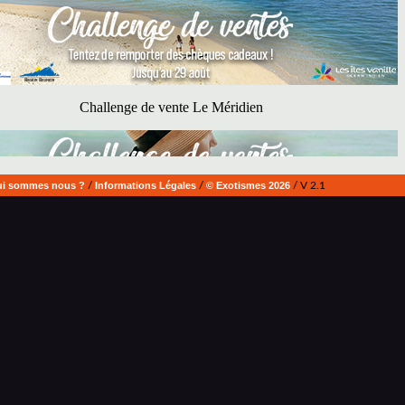
i sommes nous ?
/
Informations Légales
/
© Exotismes 2026
/ V 2.1