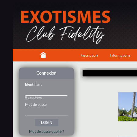
Inscription
Informations
Connexion
Identifiant
8 caractères
Mot de passe
Mot de passe oublié ?