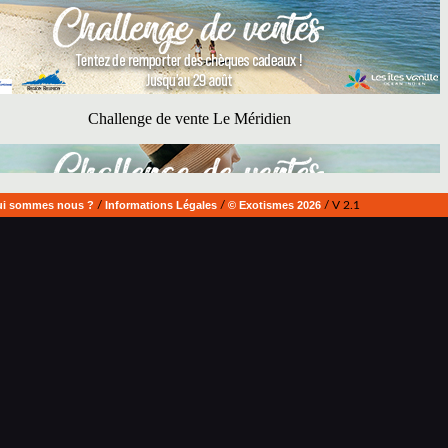
i sommes nous ?
/
Informations Légales
/
© Exotismes 2026
/ V 2.1