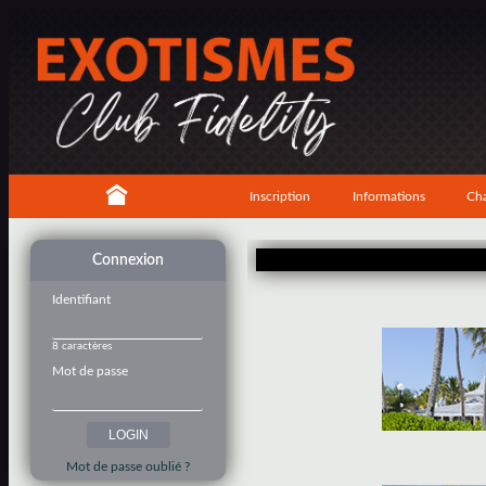
Inscription
Informations
Cha
Connexion
Identifiant
8 caractères
Mot de passe
Mot de passe oublié ?