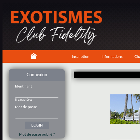
Inscription
Informations
Cha
Connexion
Identifiant
8 caractères
Mot de passe
Mot de passe oublié ?